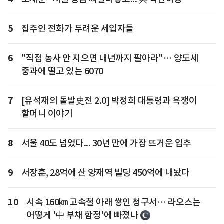
5
집주인 전화가 두려운 세입자들
6
"직접 농사 안 지으면 내년까지 팔아라"… 양도세
중과에 떨고 있는 6070
7
[유석재의 돌발史전 2.0] 박정희 대통령과 욕쟁이
할머니 이야기
8
서울 40도 넘었다... 30년 만에 가장 뜨거운 입추
9
서장훈, 28억에 산 양재역 빌딩 450억에 내놨다
10
시속 160㎞ 고속철 아래 쌓인 청구서… 라오스는
어떻게 '中 부채 함정'에 빠졌나