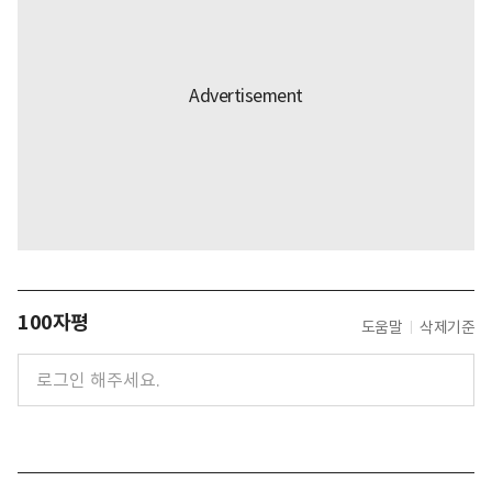
100자평
도움말
삭제기준