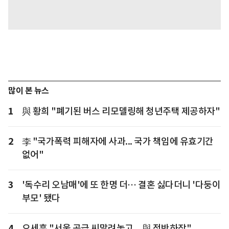
많이 본 뉴스
1
與 황희 "폐기된 버스 리모델링해 청년주택 제공하자"
2
李 "국가폭력 피해자에 사과... 국가 책임에 유효기간
없어"
3
'독수리 오남매'에 또 한명 더… 결혼 싫다더니 '다둥이
부모' 됐다
4
오세훈 "서울 공급 씨말려놓고... 與 적반하장"