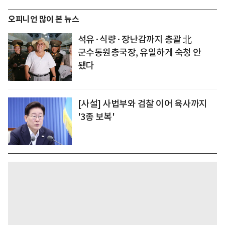
오피니언 많이 본 뉴스
석유·식량·장난감까지 총괄 北
군수동원총국장, 유일하게 숙청 안
됐다
[사설] 사법부와 검찰 이어 육사까지
'3종 보복'