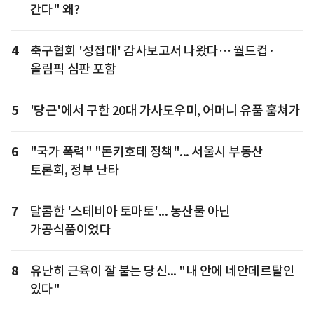
간다" 왜?
4
축구협회 '성접대' 감사보고서 나왔다… 월드컵·
올림픽 심판 포함
5
'당근'에서 구한 20대 가사도우미, 어머니 유품 훔쳐가
6
"국가 폭력" "돈키호테 정책"... 서울시 부동산
토론회, 정부 난타
7
달콤한 '스테비아 토마토'... 농산물 아닌
가공식품이었다
8
유난히 근육이 잘 붙는 당신... "내 안에 네안데르탈인
있다"