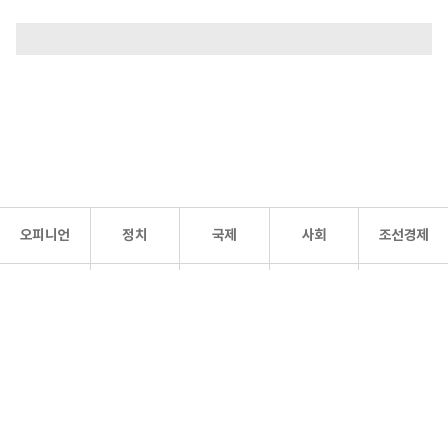
오피니언
정치
국제
사회
조선경제
문화·
조선
스포츠
건강
조선몰
연예
리더스
조선일보 공식 SNS