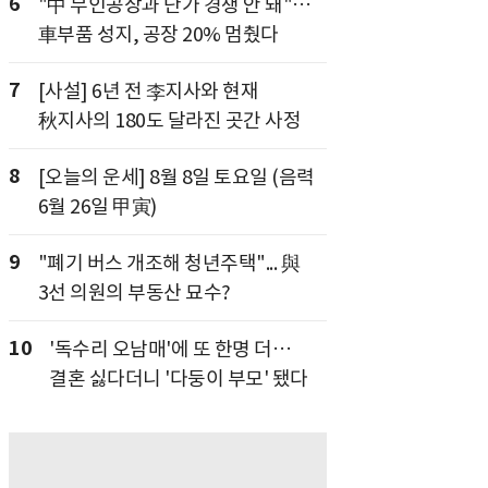
6
"中 무인공장과 단가 경쟁 안 돼"…
車부품 성지, 공장 20% 멈췄다
7
[사설] 6년 전 李지사와 현재
秋지사의 180도 달라진 곳간 사정
8
[오늘의 운세] 8월 8일 토요일 (음력
6월 26일 甲寅)
9
"폐기 버스 개조해 청년주택"... 與
3선 의원의 부동산 묘수?
10
'독수리 오남매'에 또 한명 더…
결혼 싫다더니 '다둥이 부모' 됐다