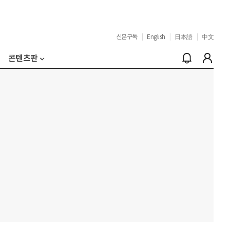
신문구독
|
English
|
日本語
|
中文
콘텐츠판