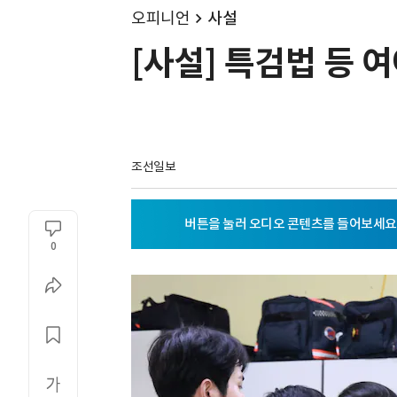
오피니언
사설
[사설] 특검법 등 
조선일보
0