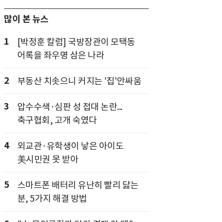
많이 본 뉴스
1
[박정훈 칼럼] 국방장관이 모택동
어록을 좌우명 삼은 나라
2
부동산 치솟으니 커지는 '집'안싸움
3
압수수색·심판 성 접대 논란...
축구협회, 고개 숙였다
4
외교관·유학생이 낳은 아이도
美시민권 못 받아
5
스마트폰 배터리 유난히 빨리 닳는
분, 5가지 해결 방법