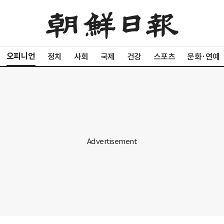
오피니언
정치
사회
국제
건강
스포츠
문화·연예