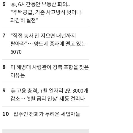
6
李, 6시간동안 부동산 회의...
"주택공급, 기존 사고방식 벗어나
과감히 실천"
7
"직접 농사 안 지으면 내년까지
팔아라"… 양도세 중과에 떨고 있는
6070
8
미 해병대 사령관이 경북 포항을 찾은
이유는
9
美 고용 충격, 7월 일자리 2만3000개
감소… '9월 금리 인상' 제동 걸리나
10
집주인 전화가 두려운 세입자들