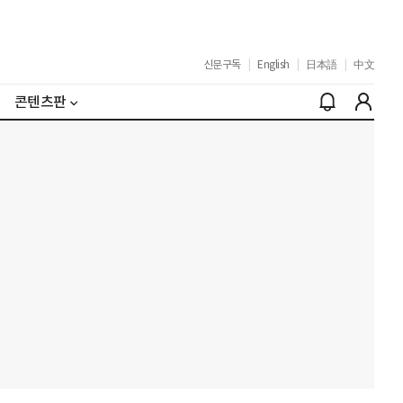
신문구독
|
English
|
日本語
|
中文
콘텐츠판