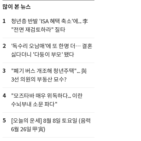
많이 본 뉴스
1
청년층 반발 'ISA 혜택 축소'에... 李
"전면 재검토하라" 질타
2
'독수리 오남매'에 또 한명 더… 결혼
싫다더니 '다둥이 부모' 됐다
3
"폐기 버스 개조해 청년주택"... 與
3선 의원의 부동산 묘수?
4
"모즈타바 매우 위독하다... 이란
수뇌부내 소문 파다"
5
[오늘의 운세] 8월 8일 토요일 (음력
6월 26일 甲寅)