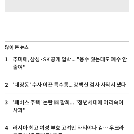
많이 본 뉴스
1
추미애, 삼성·SK 공개 압박... "용수 줬는데도 폐수 안
줄여"
2
'대장동' 수사 이끈 특수통... 강백신 검사 사직서 냈다
3
'폐버스 주택' 논란 與 황희... "청년세대에 머리숙여
사과"
4
러시아 최고 여성 부호 고려인 타티야나 김… 우크라