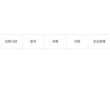
오피니언
정치
국제
사회
조선경제
문화·
조선
스포츠
건강
조선몰
연예
리더스
조선일보 공식 SNS
개인정보처리방침
사이트맵
Copyright 조선일보 All rights reserved. 무단 전재 및 재배포 금지.