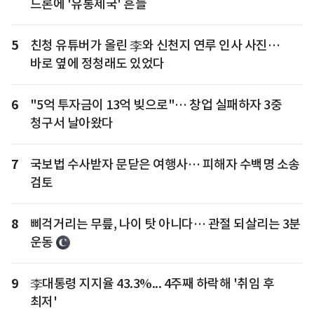
드론에 '유통제국' 흔들
5
친청 유튜버가 올린 李와 신천지 연루 인사 사진…
바로 옆에 정청래도 있었다
6
"5억 투자금이 13억 빚으로"… 창업 실패하자 3중
청구서 날아왔다
7
국보법 수사받자 문닫은 여행사… 피해자 수백명 소송
검토
8
삐걱거리는 무릎, 나이 탓 아니다… 관절 되살리는 3분
운동
9
李대통령 지지율 43.3%... 4주째 하락해 '취임 후
최저'