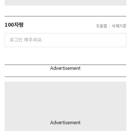
100자평
도움말
삭제기준