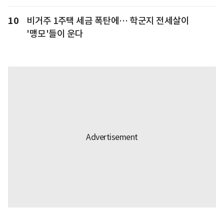
10
비거주 1주택 세금 폭탄에… 학군지 전세살이
'맹모'들이 운다