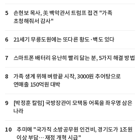
5
손현보 목사, 美 백악관서 트럼프 접견 "가족
초청해줘서 감사"
6
21세기 무릉도원에는 또다른 황도·백도 있다
7
스마트폰 배터리 유난히 빨리 닳는 분, 5가지 해결 방법
8
가족 생계 위해 벼랑끝 시작, 3000원 추어탕으로
연매출 150억원 대박
9
[박정훈 칼럼] 국방장관이 모택동 어록을 좌우명 삼은
나라
10
추미애 "국가직 소방공무원 인건비, 경기도가 1조원
이상 부담… 재정 개혁 시급"