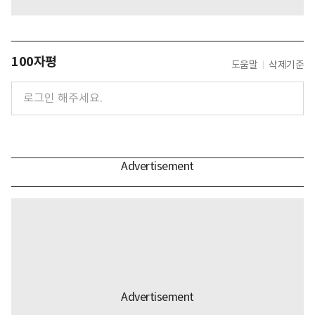
100자평
도움말
삭제기준