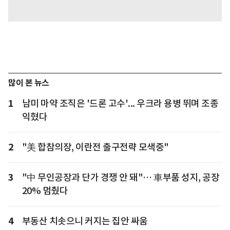
많이 본 뉴스
1
남미 마약 조직은 '드론 고수'... 우크라 용병 뛰며 조종
익혔다
2
"美 합참의장, 이란전 출구전략 모색중"
3
"中 무인공장과 단가 경쟁 안 돼"… 車부품 성지, 공장
20% 멈췄다
4
부동산 치솟으니 커지는 집안 싸움