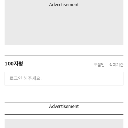
100자평
도움말
삭제기준