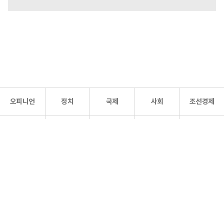
오피니언
정치
국제
사회
조선경제
문화·
조선
스포츠
건강
조선몰
연예
리더스
조선일보 공식 SNS
개인정보처리방침
사이트맵