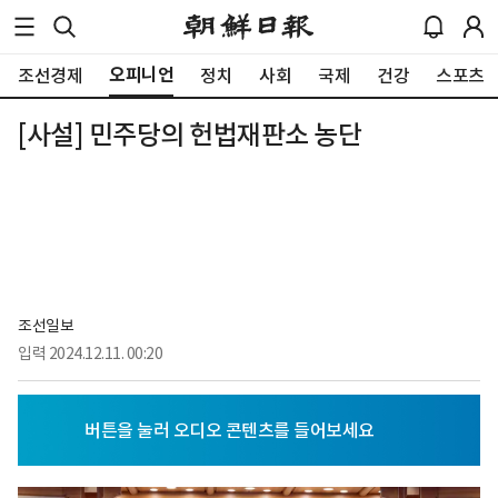
오피니언
조선경제
정치
사회
국제
건강
스포츠
[사설] 민주당의 헌법재판소 농단
조선일보
입력
2024.12.11. 00:20