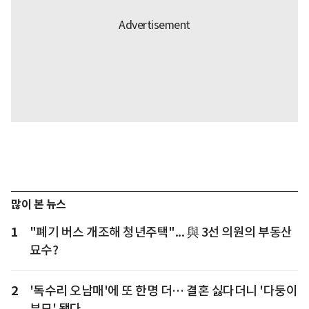
많이 본 뉴스
1
"폐기 버스 개조해 청년주택"... 與 3선 의원의 부동산
묘수?
2
'독수리 오남매'에 또 한명 더… 결혼 싫다더니 '다둥이
부모' 됐다