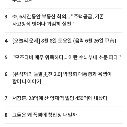
3
李, 6시간동안 부동산 회의... "주택공급, 기존
사고방식 벗어나 과감히 실천"
4
[오늘의 운세] 8월 8일 토요일 (음력 6월 26일 甲寅)
5
"모즈타바 매우 위독하다... 이란 수뇌부내 소문 파다"
6
[유석재의 돌발史전 2.0] 박정희 대통령과 욕쟁이
할머니 이야기
7
서장훈, 28억에 산 양재역 빌딩 450억에 내놨다
8
그들은 왜 폭염에 청첩장 내밀까