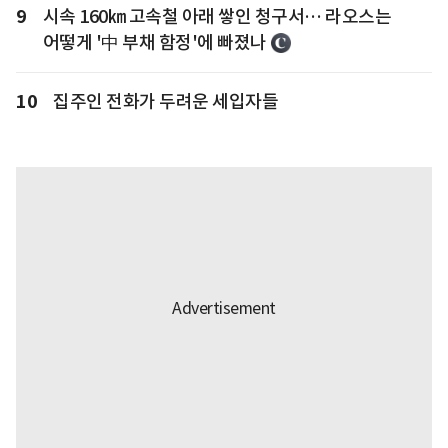
9
시속 160㎞ 고속철 아래 쌓인 청구서… 라오스는
어떻게 '中 부채 함정'에 빠졌나
10
집주인 전화가 두려운 세입자들