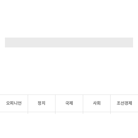
오피니언
정치
국제
사회
조선경제
문화·
조선
스포츠
건강
조선몰
연예
리더스