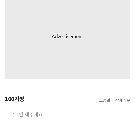
100자평
도움말
삭제기준