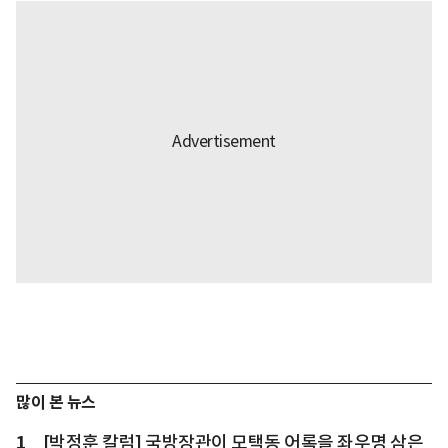
많이 본 뉴스
1
[박정훈 칼럼] 국방장관이 모택동 어록을 좌우명 삼은