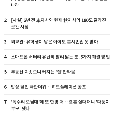
나라
2
[사설] 6년 전 李지사와 현재 秋지사의 180도 달라진
곳간 사정
3
외교관·유학생이 낳은 아이도 美시민권 못 받아
4
스마트폰 배터리 유난히 빨리 닳는 분, 5가지 해결 방법
5
부동산 치솟으니 커지는 '집'안싸움
6
밥상 덮친 극한더위… 히트플레이션 공포
7
'독수리 오남매'에 또 한명 더… 결혼 싫다더니 '다둥이
부모' 됐다