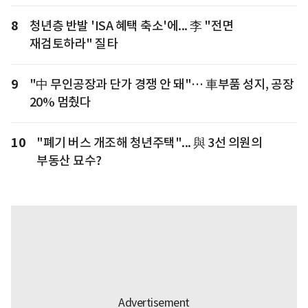
8
청년층 반발 'ISA 혜택 축소'에... 李 "전면
재검토하라" 질타
9
"中 무인공장과 단가 경쟁 안 돼"… 車부품 성지, 공장
20% 멈췄다
10
"폐기 버스 개조해 청년주택"... 與 3선 의원의
부동산 묘수?