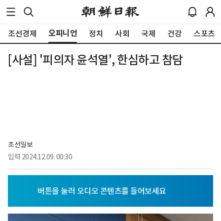
오피니언
조선경제
정치
사회
국제
건강
스포츠
[사설] '피의자 윤석열', 한심하고 참담
조선일보
입력
2024.12.09. 00:30