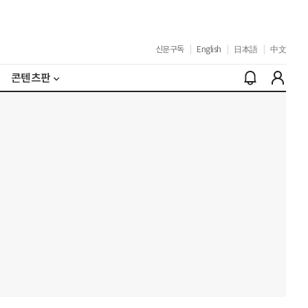
신문구독
|
English
|
日本語
|
中文
콘텐츠판