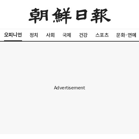
오피니언
정치
사회
국제
건강
스포츠
문화·연예