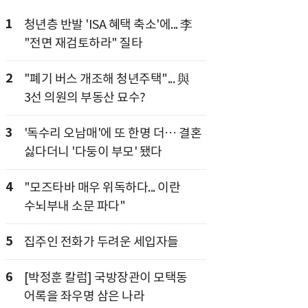
1
청년층 반발 'ISA 혜택 축소'에... 李
"전면 재검토하라" 질타
2
"폐기 버스 개조해 청년주택"... 與
3선 의원의 부동산 묘수?
3
'독수리 오남매'에 또 한명 더… 결혼
싫다더니 '다둥이 부모' 됐다
4
"모즈타바 매우 위독하다... 이란
수뇌부내 소문 파다"
5
집주인 전화가 두려운 세입자들
6
[박정훈 칼럼] 국방장관이 모택동
어록을 좌우명 삼은 나라