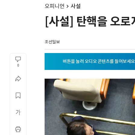
오피니언
사설
[사설] 탄핵을 오
조선일보
0