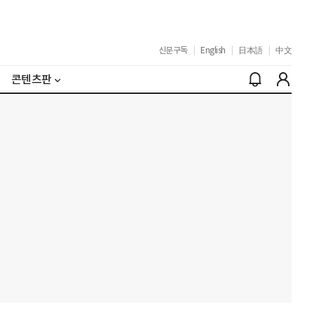
신문구독
|
English
|
日本語
|
中文
콘텐츠판