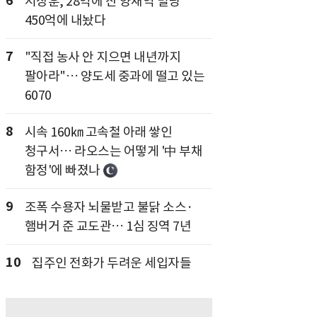
6
서장훈, 28억에 산 양재역 빌딩
450억에 내놨다
7
"직접 농사 안 지으면 내년까지
팔아라"… 양도세 중과에 떨고 있는
6070
8
시속 160㎞ 고속철 아래 쌓인
청구서… 라오스는 어떻게 '中 부채
함정'에 빠졌나
9
조폭 수용자 뇌물받고 불닭 소스·
햄버거 준 교도관… 1심 징역 7년
10
집주인 전화가 두려운 세입자들