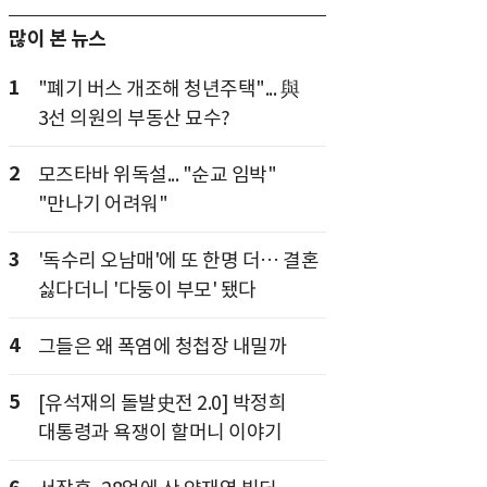
많이 본 뉴스
1
"폐기 버스 개조해 청년주택"... 與
3선 의원의 부동산 묘수?
2
모즈타바 위독설... "순교 임박"
"만나기 어려워"
3
'독수리 오남매'에 또 한명 더… 결혼
싫다더니 '다둥이 부모' 됐다
4
그들은 왜 폭염에 청첩장 내밀까
5
[유석재의 돌발史전 2.0] 박정희
대통령과 욕쟁이 할머니 이야기