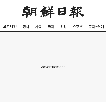
오피니언
정치
사회
국제
건강
스포츠
문화·연예