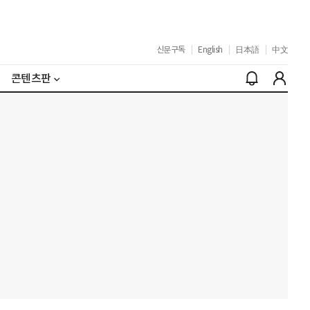
신문구독
|
English
|
日本語
|
中文
콘텐츠판