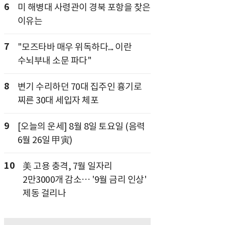
6
미 해병대 사령관이 경북 포항을 찾은
이유는
7
"모즈타바 매우 위독하다... 이란
수뇌부내 소문 파다"
8
변기 수리하던 70대 집주인 흉기로
찌른 30대 세입자 체포
9
[오늘의 운세] 8월 8일 토요일 (음력
6월 26일 甲寅)
10
美 고용 충격, 7월 일자리
2만3000개 감소… '9월 금리 인상'
제동 걸리나