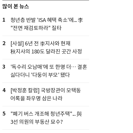
많이 본 뉴스
1
청년층 반발 'ISA 혜택 축소'에... 李
"전면 재검토하라" 질타
2
[사설] 6년 전 李지사와 현재
秋지사의 180도 달라진 곳간 사정
3
'독수리 오남매'에 또 한명 더… 결혼
싫다더니 '다둥이 부모' 됐다
4
[박정훈 칼럼] 국방장관이 모택동
어록을 좌우명 삼은 나라
5
"폐기 버스 개조해 청년주택"... 與
3선 의원의 부동산 묘수?