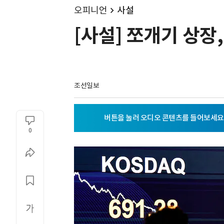
오피니언
사설
[사설] 쪼개기 상장
조선일보
0