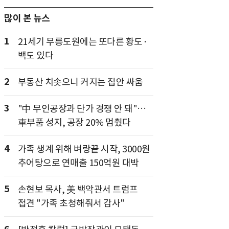
많이 본 뉴스
1
21세기 무릉도원에는 또다른 황도·
백도 있다
2
부동산 치솟으니 커지는 집안 싸움
3
"中 무인공장과 단가 경쟁 안 돼"…
車부품 성지, 공장 20% 멈췄다
4
가족 생계 위해 벼랑끝 시작, 3000원
추어탕으로 연매출 150억원 대박
5
손현보 목사, 美 백악관서 트럼프
접견 "가족 초청해줘서 감사"