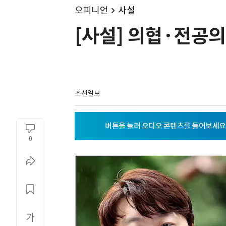
오피니언
사설
[사설] 의협·전공의
조선일보
0