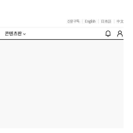
신문구독
|
English
|
日本語
|
中文
콘텐츠판