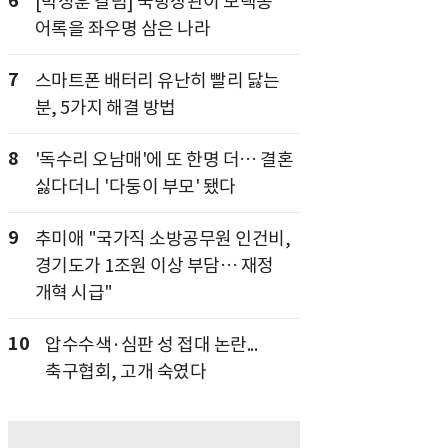
6
[박정훈 칼럼] 국방장관이 모택동
어록을 좌우명 삼은 나라
7
스마트폰 배터리 유난히 빨리 닳는
분, 5가지 해결 방법
8
'독수리 오남매'에 또 한명 더… 결혼
싫다더니 '다둥이 부모' 됐다
9
추미애 "국가직 소방공무원 인건비,
경기도가 1조원 이상 부담… 재정
개혁 시급"
10
압수수색·심판 성 접대 논란...
축구협회, 고개 숙였다