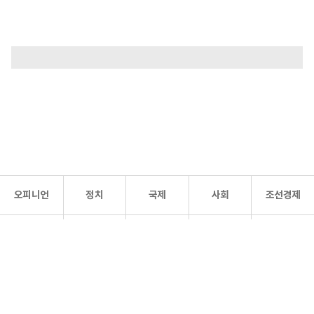
오피니언
정치
국제
사회
조선경제
문화·
조선
스포츠
건강
조선몰
연예
리더스
조선일보 공식 SNS