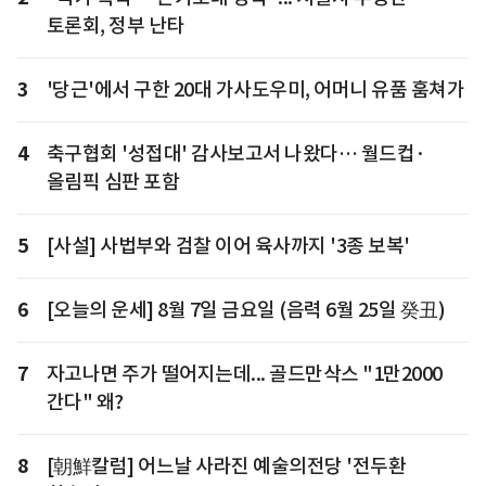
토론회, 정부 난타
3
'당근'에서 구한 20대 가사도우미, 어머니 유품 훔쳐가
4
축구협회 '성접대' 감사보고서 나왔다… 월드컵·
올림픽 심판 포함
5
[사설] 사법부와 검찰 이어 육사까지 '3종 보복'
6
[오늘의 운세] 8월 7일 금요일 (음력 6월 25일 癸丑)
7
자고나면 주가 떨어지는데... 골드만삭스 "1만2000
간다" 왜?
8
[朝鮮칼럼] 어느날 사라진 예술의전당 '전두환