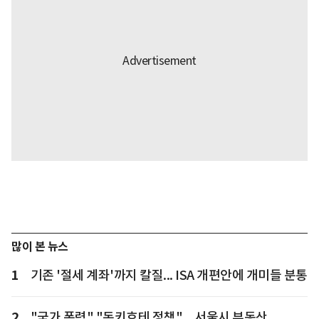
많이 본 뉴스
1
기존 '절세 계좌'까지 칼질... ISA 개편안에 개미들 분통
2
"국가 폭력" "돈키호테 정책"... 서울시 부동산