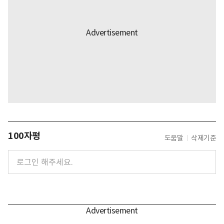
100자평
도움말
삭제기준