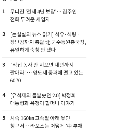
1
무너진 '전세 4년 보장'… 집주인
전화 두려운 세입자
2
[논설실의 뉴스 읽기] 석유·식량·
장난감까지 총괄 北 군수동원총국장,
유일하게 숙청 안 됐다
3
"직접 농사 안 지으면 내년까지
팔아라"… 양도세 중과에 떨고 있는
6070
4
[유석재의 돌발史전 2.0] 박정희
대통령과 욕쟁이 할머니 이야기
5
시속 160㎞ 고속철 아래 쌓인
청구서… 라오스는 어떻게 '中 부채