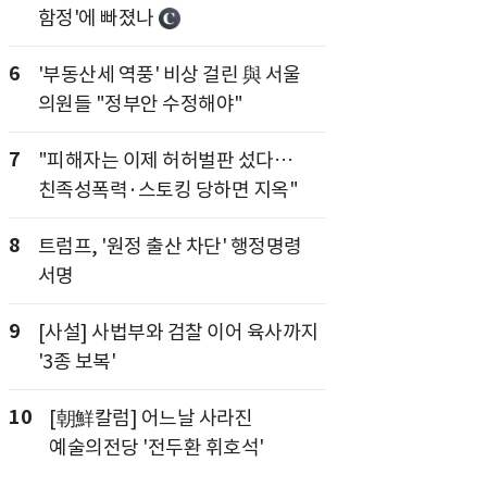
함정'에 빠졌나
6
'부동산세 역풍' 비상 걸린 與 서울
의원들 "정부안 수정해야"
7
"피해자는 이제 허허벌판 섰다…
친족성폭력·스토킹 당하면 지옥"
8
트럼프, '원정 출산 차단' 행정명령
서명
9
[사설] 사법부와 검찰 이어 육사까지
'3종 보복'
10
[朝鮮칼럼] 어느날 사라진
예술의전당 '전두환 휘호석'