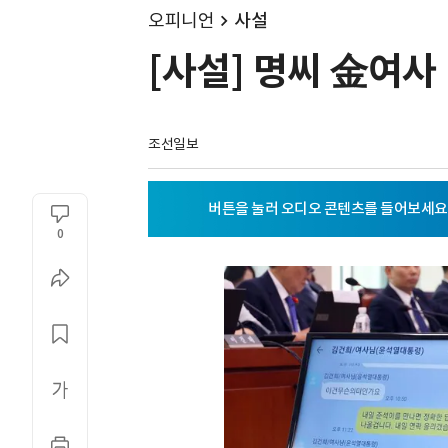
오피니언
사설
[사설] 명씨 金여사
조선일보
0