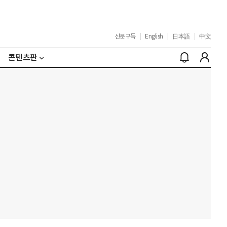
신문구독
|
English
|
日本語
|
中文
콘텐츠판