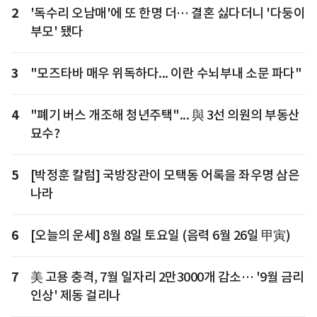
2
'독수리 오남매'에 또 한명 더… 결혼 싫다더니 '다둥이
부모' 됐다
3
"모즈타바 매우 위독하다... 이란 수뇌부내 소문 파다"
4
"폐기 버스 개조해 청년주택"... 與 3선 의원의 부동산
묘수?
5
[박정훈 칼럼] 국방장관이 모택동 어록을 좌우명 삼은
나라
6
[오늘의 운세] 8월 8일 토요일 (음력 6월 26일 甲寅)
7
美 고용 충격, 7월 일자리 2만3000개 감소… '9월 금리
인상' 제동 걸리나