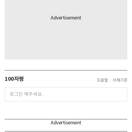
100자평
도움말
삭제기준