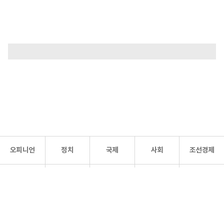
오피니언
정치
국제
사회
조선경제
문화·
조선
스포츠
건강
조선몰
연예
리더스
조선일보 공식 SNS