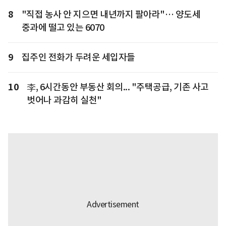
8
"직접 농사 안 지으면 내년까지 팔아라"… 양도세
중과에 떨고 있는 6070
9
집주인 전화가 두려운 세입자들
10
李, 6시간동안 부동산 회의... "주택공급, 기존 사고
벗어나 과감히 실천"