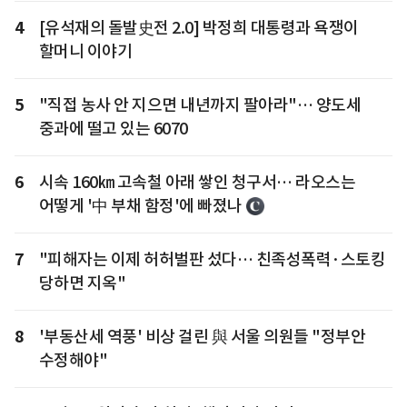
4
[유석재의 돌발史전 2.0] 박정희 대통령과 욕쟁이
할머니 이야기
5
"직접 농사 안 지으면 내년까지 팔아라"… 양도세
중과에 떨고 있는 6070
6
시속 160㎞ 고속철 아래 쌓인 청구서… 라오스는
어떻게 '中 부채 함정'에 빠졌나
7
"피해자는 이제 허허벌판 섰다… 친족성폭력·스토킹
당하면 지옥"
8
'부동산세 역풍' 비상 걸린 與 서울 의원들 "정부안
수정해야"