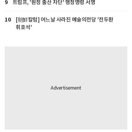
9
트럼프, '원정 출산 차단' 행정명령 서명
10
[朝鮮칼럼] 어느날 사라진 예술의전당 '전두환
휘호석'