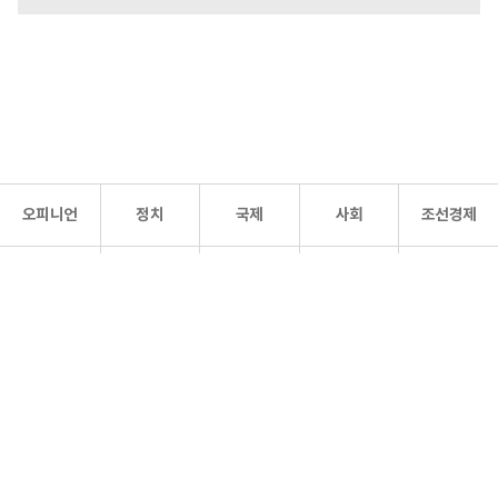
오피니언
정치
국제
사회
조선경제
문화·
조선
스포츠
건강
조선몰
연예
리더스
조선일보 공식 SNS
개인정보처리방침
사이트맵
Copyright 조선일보 All rights reserved. 무단 전재 및 재배포 금지.