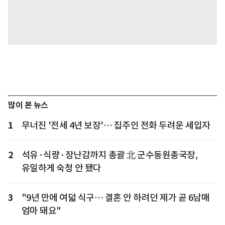
많이 본 뉴스
1
무너진 '전세 4년 보장'… 집주인 전화 두려운 세입자
2
석유·식량·장난감까지 총괄 北 군수동원총국장,
유일하게 숙청 안 됐다
3
"9년 만에 여덟 식구… 결혼 안 하려던 제가 곧 6남매
엄마 돼요"