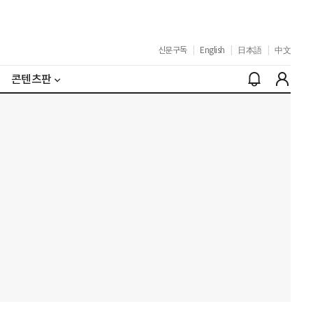
신문구독
|
English
|
日本語
|
中文
콘텐츠판