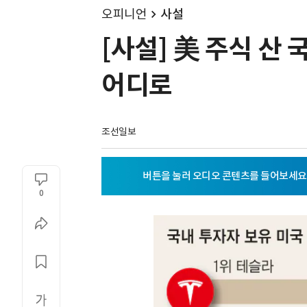
오피니언
사설
[사설] 美 주식 산 
어디로
조선일보
0