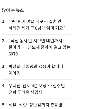
많이 본 뉴스
1
"9년 만에 여덟 식구… 결혼 안
하려던 제가 곧 6남매 엄마 돼요"
2
"직접 농사 안 지으면 내년까지
팔아라"… 양도세 중과에 떨고 있는
6070
3
박정희 대통령과 욕쟁이 할머니
이야기
4
무너진 '전세 4년 보장'… 집주인
전화 두려운 세입자
5
석유·식량·장난감까지 총괄 北