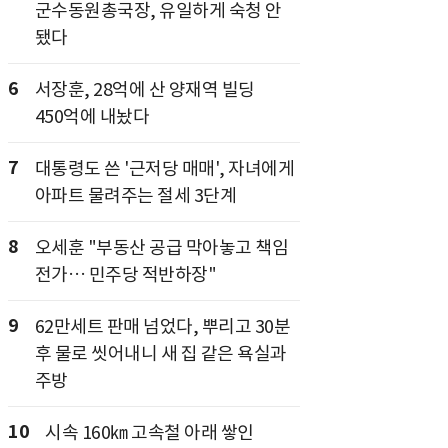
군수동원총국장, 유일하게 숙청 안
됐다
6
서장훈, 28억에 산 양재역 빌딩
450억에 내놨다
7
대통령도 쓴 '근저당 매매', 자녀에게
아파트 물려주는 절세 3단계
8
오세훈 "부동산 공급 막아놓고 책임
전가… 민주당 적반하장"
9
62만세트 판매 넘었다, 뿌리고 30분
후 물로 씻어내니 새 집 같은 욕실과
주방
10
시속 160㎞ 고속철 아래 쌓인