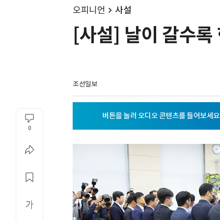
오피니언
사설
[사설] 날이 갈수
조선일보
0