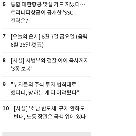
6
통합 대한항공 맞설 카드 꺼냈다…
트리니티항공이 공개한 'SSC'
전략은?
7
[오늘의 운세] 8월 7일 금요일 (음력
6월 25일 癸丑)
8
[사설] 사법부와 검찰 이어 육사까지
'3종 보복'
9
"부자들의 주식 투자 법칙대로
했더니, 망하는 게 더 어려웠다"
10
[사설] '호남 반도체' 규제 완화도
반대, 노동 장관은 국책 위에 있나