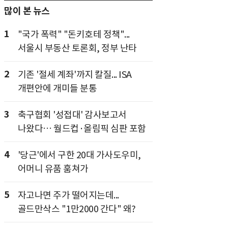
많이 본 뉴스
1
"국가 폭력" "돈키호테 정책"...
서울시 부동산 토론회, 정부 난타
2
기존 '절세 계좌'까지 칼질... ISA
개편안에 개미들 분통
3
축구협회 '성접대' 감사보고서
나왔다… 월드컵·올림픽 심판 포함
4
'당근'에서 구한 20대 가사도우미,
어머니 유품 훔쳐가
5
자고나면 주가 떨어지는데...
골드만삭스 "1만2000 간다" 왜?