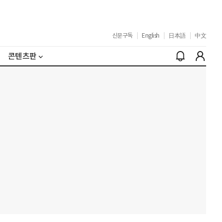
신문구독
|
English
|
日本語
|
中文
콘텐츠판