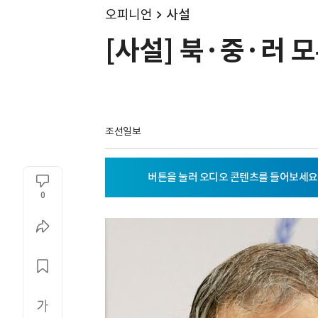
오피니언
사설
[사설] 북·중·러 
조선일보
0