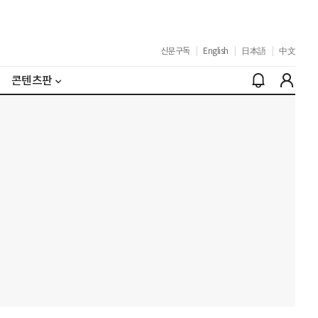
신문구독
|
English
|
日本語
|
中文
콘텐츠판