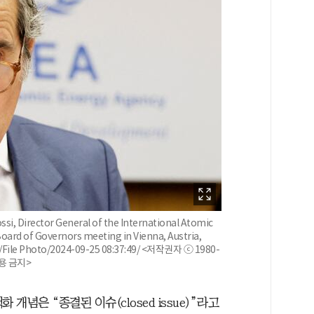
, Director General of the International Atomic
Board of Governors meeting in Vienna, Austria,
File Photo/2024-09-25 08:37:49/ <저작권자 ⓒ 1980-
활용 금지>
개념은 “종결된 이슈(closed issue)”라고