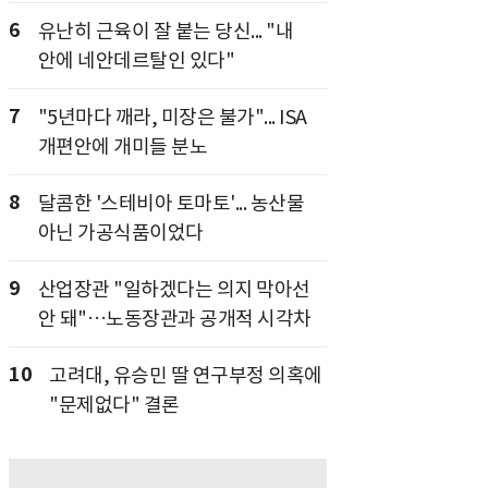
6
유난히 근육이 잘 붙는 당신... "내
안에 네안데르탈인 있다"
7
"5년마다 깨라, 미장은 불가"... ISA
개편안에 개미들 분노
8
달콤한 '스테비아 토마토'... 농산물
아닌 가공식품이었다
9
산업장관 "일하겠다는 의지 막아선
안 돼"…노동장관과 공개적 시각차
10
고려대, 유승민 딸 연구부정 의혹에
"문제없다" 결론