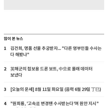
많이 본 뉴스
1
김건희, 명품 선물 추궁받자... "다른 영부인들 수사는
다 해봤냐"
2
英해군의 첩보용 드론 보트, 中으로 몰래 데이터
보냈다
3
[오늘의 운세] 8월 11일 화요일 (음력 6월 29일 丁巳)
4
"원희룡, '고속道 변경땐 수사받는다'며 원안 지시"