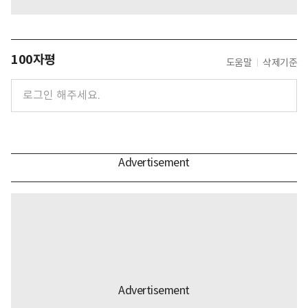
100자평
도움말
삭제기준