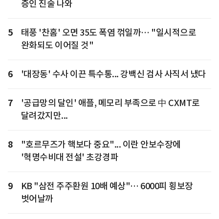
증인 진술 나와
5
태풍 '찬홈' 오면 35도 폭염 꺾일까… "일시적으로
완화되도 이어질 것"
6
'대장동' 수사 이끈 특수통... 강백신 검사 사직서 냈다
7
'공급망의 달인' 애플, 메모리 부족으로 中 CXMT로
달려갔지만...
8
"호르무즈가 핵보다 중요"... 이란 안보수장에
'혁명수비대 전설' 초강경파
9
KB "삼전 주주환원 10배 예상"… 6000피 횡보장
벗어날까