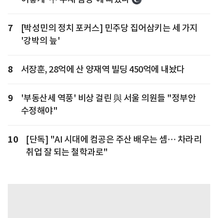
7
[박성민의 정치 포커스] 민주당 집어삼키는 세 가지
'강박의 늪'
8
서장훈, 28억에 산 양재역 빌딩 450억에 내놨다
9
'부동산세 역풍' 비상 걸린 與 서울 의원들 "정부안
수정해야"
10
[단독] "AI 시대에 컴공은 주산 배우는 셈… 차라리
취업 잘 되는 철학과로"