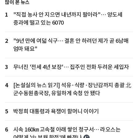
많이 본 뉴스
1
"직접 농사 안 지으면 내년까지 팔아라"… 양도세
중과에 떨고 있는 6070
2
"9년 만에 여덟 식구… 결혼 안 하려던 제가 곧 6남매
엄마 돼요"
3
무너진 '전세 4년 보장'… 집주인 전화 두려운 세입자
4
[논설실의 뉴스 읽기] 석유·식량·장난감까지 총괄 北
군수동원총국장, 유일하게 숙청 안 됐다
5
박정희 대통령과 욕쟁이 할머니 이야기
6
시속 160㎞ 고속철 아래 쌓인 청구서… 라오스는
어떻게 '中 부채 함정'에 빠졌나