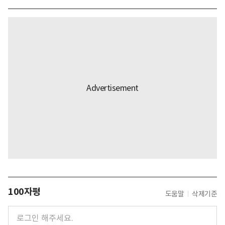
100자평
도움말
삭제기준