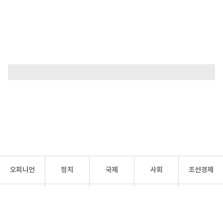
오피니언
정치
국제
사회
조선경제
문화·
조선
스포츠
건강
조선몰
연예
리더스