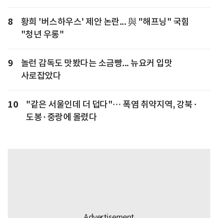
8
황희 '버스하우스' 제안 논란... 與 "해프닝" 국힘
"청년 우롱"
9
놀런 감독도 맛봤다는 소금빵... 뉴요커 입맛
사로잡았다
10
"같은 서울인데 더 덥다"… 폭염 취약지역, 강북·
도봉·중랑에 몰렸다