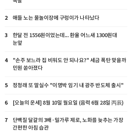
폭발
2
애들 노는 물놀이장에 구렁이가 나타났다
3
한달 전 1556원이었는데... 환율 어느새 1300원대
눈앞
4
"손주 보느라 집 비워도 안 되나요?" 세금 폭탄 맞을까
민원 쏟아졌다
5
정청래 또 말실수 "이명박 임기 내 광주 반도체 출시"
6
[오늘의 운세] 8월 10일 월요일 (음력 6월 28일 丙辰)
7
단백질 달걀의 3배·밀가루 제로, 노화를 늦추는 가장
간편한 아침 습관