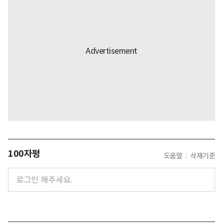
100자평
도움말
삭제기준