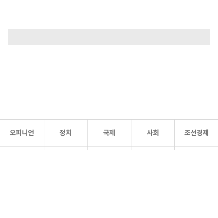
오피니언
정치
국제
사회
조선경제
문화·
조선
스포츠
건강
조선몰
연예
리더스
조선일보 공식 SNS