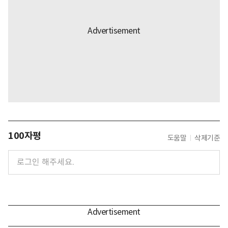
100자평
도움말
삭제기준