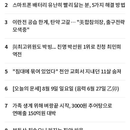
2
스마트폰 배터리 유난히 빨리 닳는 분, 5가지 해결 방법
3
이란전 공습 한계, 탄약 고갈… "美합참의장, 출구전략
모색중"
4
與최고위원도 박빙... 친명 박선원 1위로 친청 최민희
역전
5
"침대에 묶여 있었다" 천안 교회서 지내던 11살 숨져
6
[오늘의 운세] 8월 9일 일요일 (음력 6월 27일 乙卯)
7
가족 생계 위해 벼랑끝 시작, 3000원 추어탕으로
연매출 150억원 대박