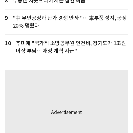
8
부동산 치솟으니 커지는 집안 싸움
9
"中 무인공장과 단가 경쟁 안 돼"… 車부품 성지, 공장
20% 멈췄다
10
추미애 "국가직 소방공무원 인건비, 경기도가 1조원
이상 부담… 재정 개혁 시급"