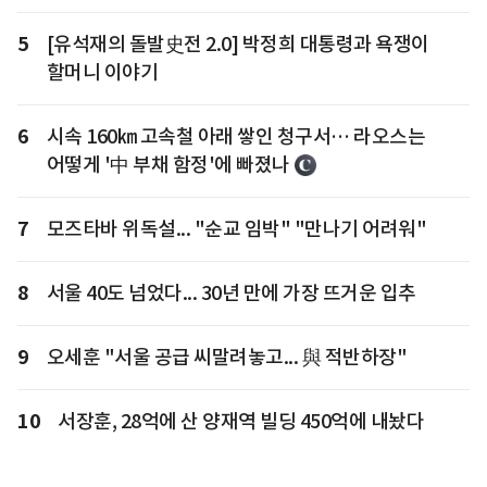
5
[유석재의 돌발史전 2.0] 박정희 대통령과 욕쟁이
할머니 이야기
6
시속 160㎞ 고속철 아래 쌓인 청구서… 라오스는
어떻게 '中 부채 함정'에 빠졌나
7
모즈타바 위독설... "순교 임박" "만나기 어려워"
8
서울 40도 넘었다... 30년 만에 가장 뜨거운 입추
9
오세훈 "서울 공급 씨말려놓고... 與 적반하장"
10
서장훈, 28억에 산 양재역 빌딩 450억에 내놨다