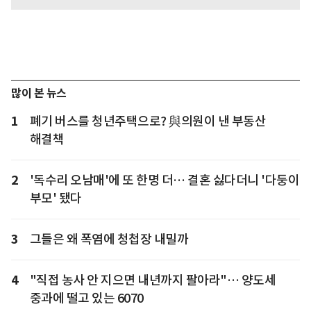
많이 본 뉴스
1
폐기 버스를 청년주택으로? 與의원이 낸 부동산
해결책
2
'독수리 오남매'에 또 한명 더… 결혼 싫다더니 '다둥이
부모' 됐다
3
그들은 왜 폭염에 청첩장 내밀까
4
"직접 농사 안 지으면 내년까지 팔아라"… 양도세
중과에 떨고 있는 6070