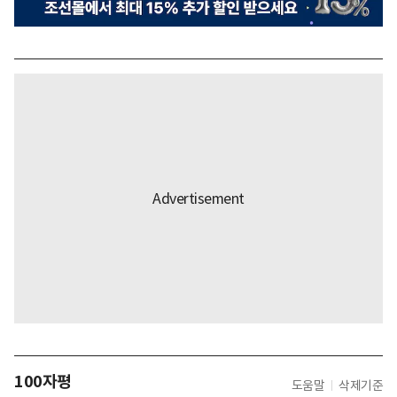
100자평
도움말
삭제기준