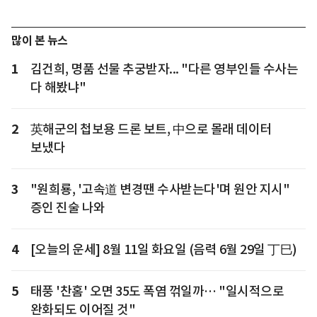
많이 본 뉴스
1
김건희, 명품 선물 추궁받자... "다른 영부인들 수사는
다 해봤냐"
2
英해군의 첩보용 드론 보트, 中으로 몰래 데이터
보냈다
3
"원희룡, '고속道 변경땐 수사받는다'며 원안 지시"
증인 진술 나와
4
[오늘의 운세] 8월 11일 화요일 (음력 6월 29일 丁巳)
5
태풍 '찬홈' 오면 35도 폭염 꺾일까… "일시적으로
완화되도 이어질 것"