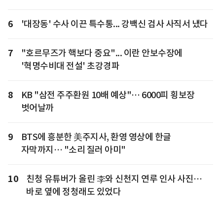
6
'대장동' 수사 이끈 특수통... 강백신 검사 사직서 냈다
7
"호르무즈가 핵보다 중요"... 이란 안보수장에
'혁명수비대 전설' 초강경파
8
KB "삼전 주주환원 10배 예상"… 6000피 횡보장
벗어날까
9
BTS에 흥분한 美주지사, 환영 영상에 한글
자막까지… "소리 질러 아미"
10
친청 유튜버가 올린 李와 신천지 연루 인사 사진…
바로 옆에 정청래도 있었다