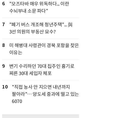
6
"모즈타바 매우 위독하다... 이란
수뇌부내 소문 파다"
7
"폐기 버스 개조해 청년주택"... 與
3선 의원의 부동산 묘수?
8
미 해병대 사령관이 경북 포항을 찾은
이유는
9
변기 수리하던 70대 집주인 흉기로
찌른 30대 세입자 체포
10
"직접 농사 안 지으면 내년까지
팔아라"… 양도세 중과에 떨고 있는
6070