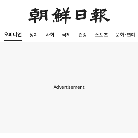
오피니언
정치
사회
국제
건강
스포츠
문화·연예