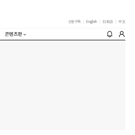
신문구독
|
English
|
日本語
|
中文
콘텐츠판