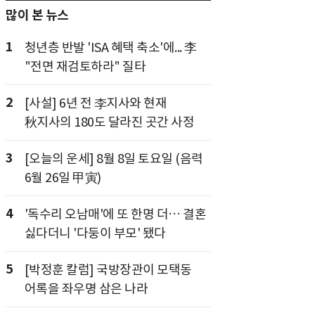
많이 본 뉴스
1
청년층 반발 'ISA 혜택 축소'에... 李
"전면 재검토하라" 질타
2
[사설] 6년 전 李지사와 현재
秋지사의 180도 달라진 곳간 사정
3
[오늘의 운세] 8월 8일 토요일 (음력
6월 26일 甲寅)
4
'독수리 오남매'에 또 한명 더… 결혼
싫다더니 '다둥이 부모' 됐다
5
[박정훈 칼럼] 국방장관이 모택동
어록을 좌우명 삼은 나라