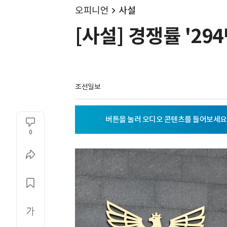
오피니언
사설
[사설] 경쟁률 '29
조선일보
0