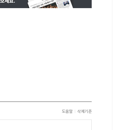
도움말
삭제기준