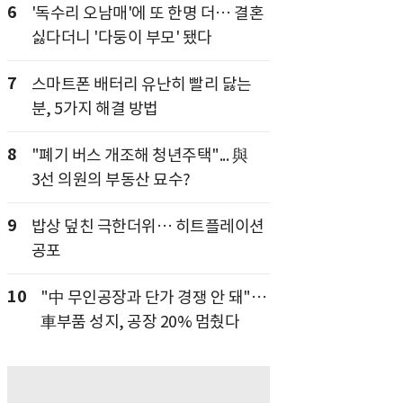
6
'독수리 오남매'에 또 한명 더… 결혼
싫다더니 '다둥이 부모' 됐다
7
스마트폰 배터리 유난히 빨리 닳는
분, 5가지 해결 방법
8
"폐기 버스 개조해 청년주택"... 與
3선 의원의 부동산 묘수?
9
밥상 덮친 극한더위… 히트플레이션
공포
10
"中 무인공장과 단가 경쟁 안 돼"…
車부품 성지, 공장 20% 멈췄다