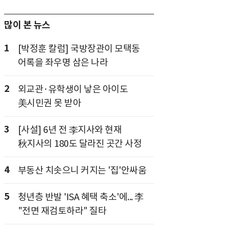
많이 본 뉴스
1
[박정훈 칼럼] 국방장관이 모택동
어록을 좌우명 삼은 나라
2
외교관·유학생이 낳은 아이도
美시민권 못 받아
3
[사설] 6년 전 李지사와 현재
秋지사의 180도 달라진 곳간 사정
4
부동산 치솟으니 커지는 '집'안싸움
5
청년층 반발 'ISA 혜택 축소'에... 李
"전면 재검토하라" 질타