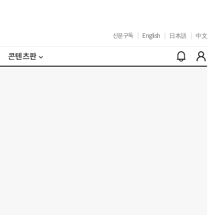
신문구독
|
English
|
日本語
|
中文
콘텐츠판