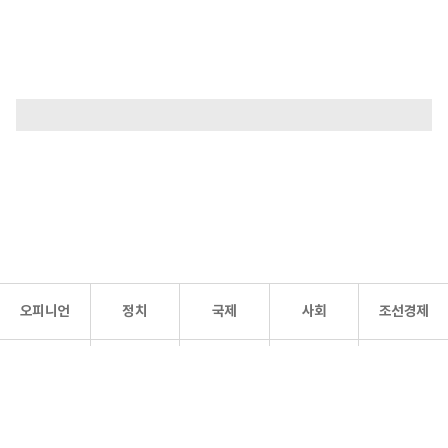
오피니언
정치
국제
사회
조선경제
문화·
조선
스포츠
건강
조선몰
연예
리더스
조선일보 공식 SNS