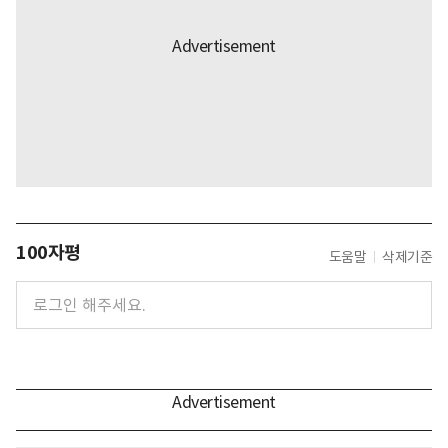
100자평
도움말
삭제기준