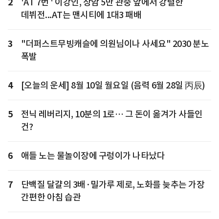
2
'AT 7번 ' 이강인, 상암 5만 관중 앞에서 강렬한
데뷔전...AT는 맨시티에 1대3 패배
3
"더퍼스트무빙캐슬에 의원님이나 사세요" 2030 분노
폭발
4
[오늘의 운세] 8월 10일 월요일 (음력 6월 28일 丙辰)
5
전닉 레버리지, 10분의 1로… 그 돈이 옮겨가 사들인
건?
6
애들 노는 물놀이장에 구렁이가 나타났다
7
단백질 달걀의 3배·밀가루 제로, 노화를 늦추는 가장
간편한 아침 습관