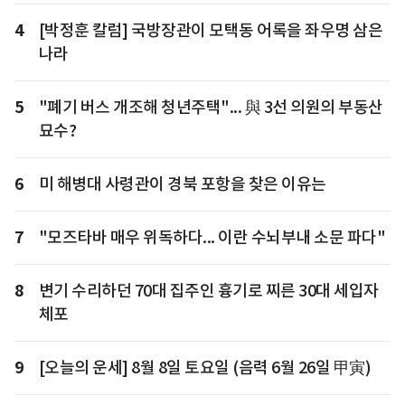
4
[박정훈 칼럼] 국방장관이 모택동 어록을 좌우명 삼은
나라
5
"폐기 버스 개조해 청년주택"... 與 3선 의원의 부동산
묘수?
6
미 해병대 사령관이 경북 포항을 찾은 이유는
7
"모즈타바 매우 위독하다... 이란 수뇌부내 소문 파다"
8
변기 수리하던 70대 집주인 흉기로 찌른 30대 세입자
체포
9
[오늘의 운세] 8월 8일 토요일 (음력 6월 26일 甲寅)