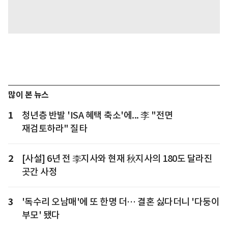
많이 본 뉴스
1
청년층 반발 'ISA 혜택 축소'에... 李 "전면
재검토하라" 질타
2
[사설] 6년 전 李지사와 현재 秋지사의 180도 달라진
곳간 사정
3
'독수리 오남매'에 또 한명 더… 결혼 싫다더니 '다둥이
부모' 됐다