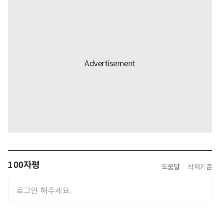
100자평
도움말
삭제기준