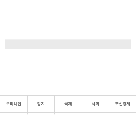
오피니언
정치
국제
사회
조선경제
문화·
조선
스포츠
건강
조선몰
연예
리더스