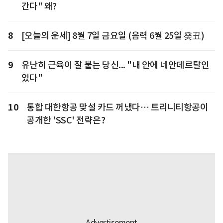
간다" 왜?
8
[오늘의 운세] 8월 7일 금요일 (음력 6월 25일 癸丑)
9
유난히 근육이 잘 붙는 당신... "내 안에 네안데르탈인
있다"
10
통합 대한항공 맞설 카드 꺼냈다… 트리니티항공이
공개한 'SSC' 전략은?