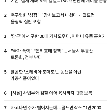
1
기존 '절세 계좌'까지 칼질... ISA 개편안에 개미들 분통
2
축구협회 '성접대' 감사보고서 나왔다… 월드컵·
올림픽 심판 포함
3
'당근'에서 구한 20대 가사도우미, 어머니 유품 훔쳐가
4
"국가 폭력" "돈키호테 정책"... 서울시 부동산
토론회, 정부 난타
5
달콤한 '스테비아 토마토'... 농산물 아닌
가공식품이었다
6
[사설] 사법부와 검찰 이어 육사까지 '3종 보복'
7
자고나면 주가 떨어지는데... 골드만삭스 "1만2000