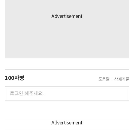
100자평
도움말
삭제기준