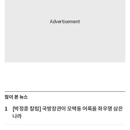
많이 본 뉴스
1
[박정훈 칼럼] 국방장관이 모택동 어록을 좌우명 삼은
나라