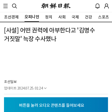
오피니언
조선경제
정치
사회
국제
건강
스포츠
[사설] 어떤 권력에 아부한다고 '김명수
거짓말' 늑장 수사했나
조선일보
업데이트
2024.07.25. 01:24