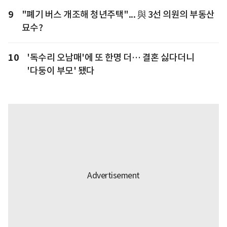
9
"폐기 버스 개조해 청년주택"... 與 3선 의원의 부동산
묘수?
10
'독수리 오남매'에 또 한명 더… 결혼 싫다더니
'다둥이 부모' 됐다