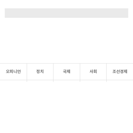
오피니언
정치
국제
사회
조선경제
문화·
조선
스포츠
건강
조선몰
연예
리더스
조선일보 공식 SNS