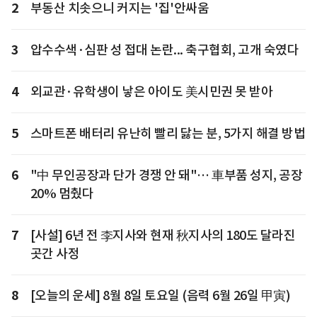
2
부동산 치솟으니 커지는 '집'안싸움
3
압수수색·심판 성 접대 논란... 축구협회, 고개 숙였다
4
외교관·유학생이 낳은 아이도 美시민권 못 받아
5
스마트폰 배터리 유난히 빨리 닳는 분, 5가지 해결 방법
6
"中 무인공장과 단가 경쟁 안 돼"… 車부품 성지, 공장
20% 멈췄다
7
[사설] 6년 전 李지사와 현재 秋지사의 180도 달라진
곳간 사정
8
[오늘의 운세] 8월 8일 토요일 (음력 6월 26일 甲寅)