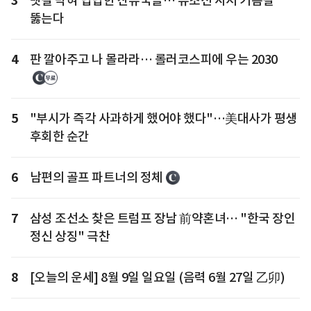
3
뱃길 막혀 답답한 산유국들… 유조선 사서 기름길
뚫는다
4
판 깔아주고 나 몰라라… 롤러코스피에 우는 2030
5
"부시가 즉각 사과하게 했어야 했다"…美대사가 평생
후회한 순간
6
남편의 골프 파트너의 정체
7
삼성 조선소 찾은 트럼프 장남 前약혼녀… "한국 장인
정신 상징" 극찬
8
[오늘의 운세] 8월 9일 일요일 (음력 6월 27일 乙卯)