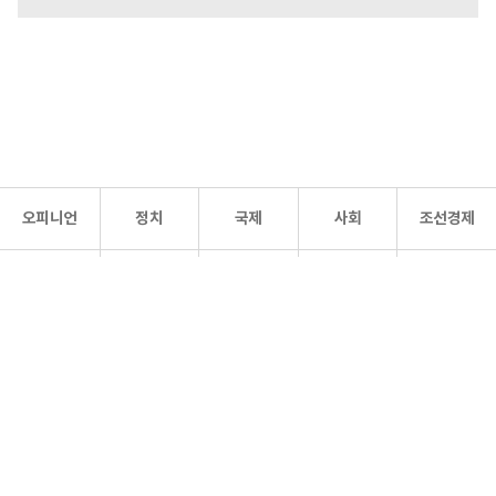
오피니언
정치
국제
사회
조선경제
문화·
조선
스포츠
건강
조선몰
연예
리더스
조선일보 공식 SNS
개인정보처리방침
사이트맵