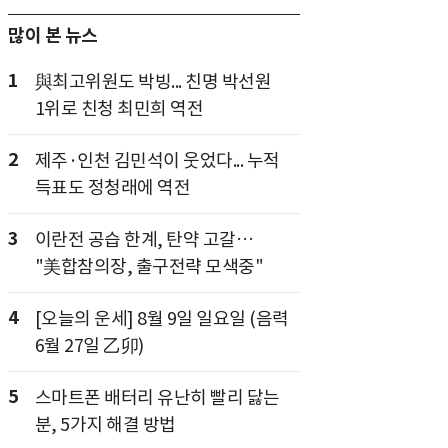
많이 본 뉴스
1
與최고위원도 박빙... 친명 박선원
1위로 친청 최민희 역전
2
제주·인천 김민석이 웃었다... 누적
득표도 정청래에 역전
3
이란전 공습 한계, 탄약 고갈…
"美합참의장, 출구전략 모색중"
4
[오늘의 운세] 8월 9일 일요일 (음력
6월 27일 乙卯)
5
스마트폰 배터리 유난히 빨리 닳는
분, 5가지 해결 방법