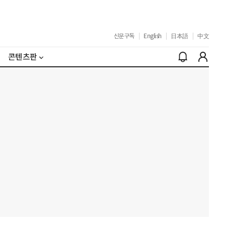
신문구독
|
English
|
日本語
|
中文
콘텐츠판