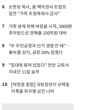
6
손현보 목사, 美 백악관서 트럼프
접견 "가족 초청해줘서 감사"
7
가족 생계 위해 벼랑끝 시작, 3000원
추어탕으로 연매출 150억원 대박
8
"中 무인공장과 단가 경쟁 안 돼"…
車부품 성지, 공장 20% 멈췄다
9
"침대에 묶여 있었다" 천안 교회서
지내던 11살 숨져
10
[박정훈 칼럼] 국방장관이 모택동
어록을 좌우명 삼은 나라