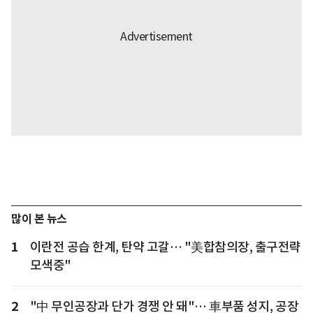
많이 본 뉴스
1
이란전 공습 한계, 탄약 고갈… "美합참의장, 출구전략
모색중"
2
"中 무인공장과 단가 경쟁 안 돼"… 車부품 성지, 공장