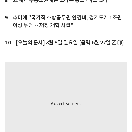
8
21세기 무릉도원에는 또다른 황도·백도 있다
9
추미애 "국가직 소방공무원 인건비, 경기도가 1조원
이상 부담… 재정 개혁 시급"
10
[오늘의 운세] 8월 9일 일요일 (음력 6월 27일 乙卯)