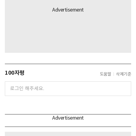
100자평
도움말
삭제기준