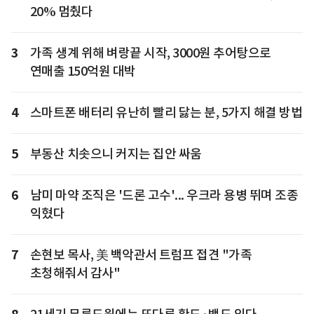
20% 멈췄다
3
가족 생계 위해 벼랑끝 시작, 3000원 추어탕으로
연매출 150억원 대박
4
스마트폰 배터리 유난히 빨리 닳는 분, 5가지 해결 방법
5
부동산 치솟으니 커지는 집안 싸움
6
남미 마약 조직은 '드론 고수'... 우크라 용병 뛰며 조종
익혔다
7
손현보 목사, 美 백악관서 트럼프 접견 "가족
초청해줘서 감사"