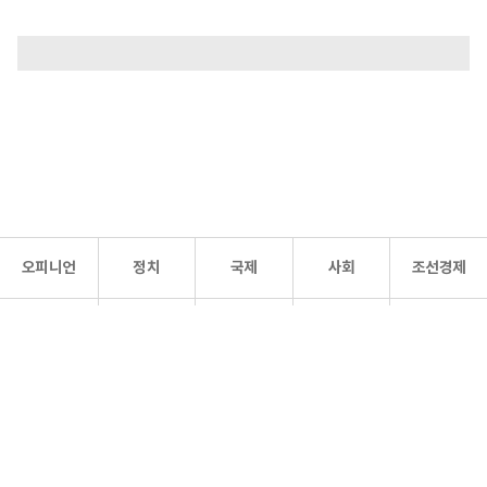
오피니언
정치
국제
사회
조선경제
문화·
조선
스포츠
건강
조선몰
연예
리더스
조선일보 공식 SNS