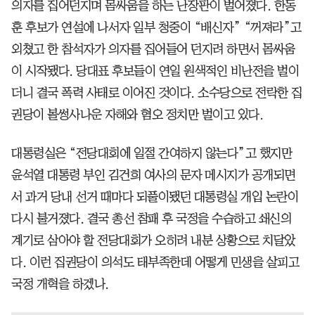
의자를 집어던지며 몸싸움을 하는 난장판이 벌어졌다. 한동
훈 후보가 연설에 나서자 일부 청중이 “배신자” “꺼져라”고
외쳤고 한 참석자가 의자를 집어들어 던지려 하면서 몸싸움
이 시작됐다. 당대표 후보들이 연일 원색적인 비난전을 벌이
더니 결국 폭력 사태로 이어진 것이다. 소수당으로 전락한 집
권당이 볼썽사나운 자해와 혐오 정치만 벌이고 있다.
대통령실은 “전당대회에 일절 간여하지 않는다”고 했지만
윤석열 대통령 부인 김건희 여사의 문자 메시지가 공개되면
서 과거 당내 선거 때마다 되풀이됐던 대통령실 개입 논란이
다시 불거졌다. 결국 총선 참패 후 국정을 수습하고 쇄신의
계기로 삼아야 할 전당대회가 오히려 내분 상황으로 치달았
다. 이런 집권당이 의석도 태부족한데 어떻게 민생을 살피고
국정 개혁을 하겠나.