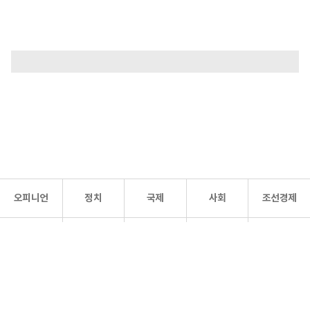
오피니언
정치
국제
사회
조선경제
문화·
조선
스포츠
건강
조선몰
연예
리더스
조선일보 공식 SNS