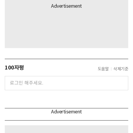
100자평
도움말
삭제기준