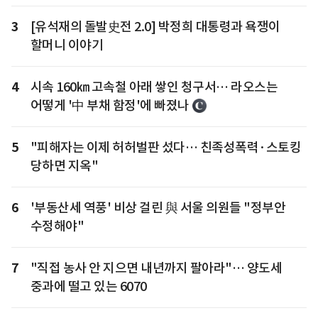
3
[유석재의 돌발史전 2.0] 박정희 대통령과 욕쟁이
할머니 이야기
4
시속 160㎞ 고속철 아래 쌓인 청구서… 라오스는
어떻게 '中 부채 함정'에 빠졌나
5
"피해자는 이제 허허벌판 섰다… 친족성폭력·스토킹
당하면 지옥"
6
'부동산세 역풍' 비상 걸린 與 서울 의원들 "정부안
수정해야"
7
"직접 농사 안 지으면 내년까지 팔아라"… 양도세
중과에 떨고 있는 6070