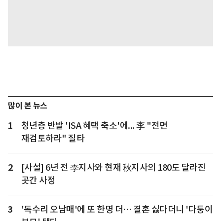
많이 본 뉴스
1
청년층 반발 'ISA 혜택 축소'에... 李 "전면
재검토하라" 질타
2
[사설] 6년 전 李지사와 현재 秋지사의 180도 달라진
곳간 사정
3
'독수리 오남매'에 또 한명 더… 결혼 싫다더니 '다둥이