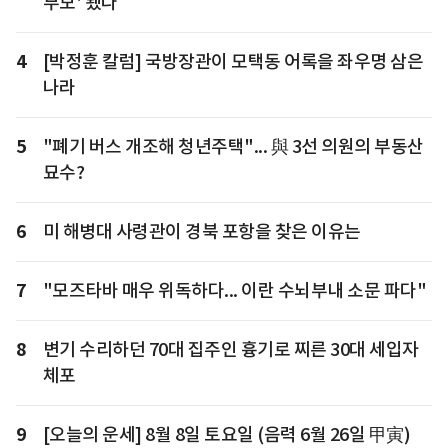
부모' 됐다
4
[박정훈 칼럼] 국방장관이 모택동 어록을 좌우명 삼은
나라
5
"폐기 버스 개조해 청년주택"... 與 3선 의원의 부동산
묘수?
6
미 해병대 사령관이 경북 포항을 찾은 이유는
7
"모즈타바 매우 위독하다... 이란 수뇌부내 소문 파다"
8
변기 수리하던 70대 집주인 흉기로 찌른 30대 세입자
체포
9
[오늘의 운세] 8월 8일 토요일 (음력 6월 26일 甲寅)