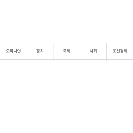
오피니언
정치
국제
사회
조선경제
문화·
조선
스포츠
건강
조선몰
연예
리더스
조선일보 공식 SNS
개인정보처리방침
사이트맵
Copyright 조선일보 All rights reserved. 무단 전재 및 재배포 금지.