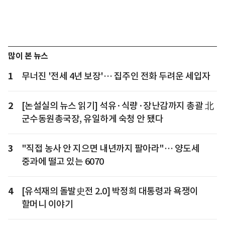
많이 본 뉴스
1
무너진 '전세 4년 보장'… 집주인 전화 두려운 세입자
2
[논설실의 뉴스 읽기] 석유·식량·장난감까지 총괄 北
군수동원총국장, 유일하게 숙청 안 됐다
3
"직접 농사 안 지으면 내년까지 팔아라"… 양도세
중과에 떨고 있는 6070
4
[유석재의 돌발史전 2.0] 박정희 대통령과 욕쟁이
할머니 이야기