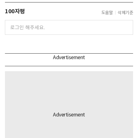
100자평
도움말
삭제기준