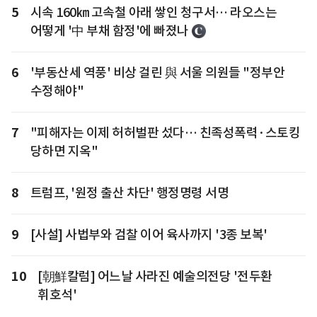
5
시속 160㎞ 고속철 아래 쌓인 청구서… 라오스는
어떻게 '中 부채 함정'에 빠졌나
6
'부동산세 역풍' 비상 걸린 與 서울 의원들 "정부안
수정해야"
7
"피해자는 이제 허허벌판 섰다… 친족성폭력·스토킹
당하면 지옥"
8
트럼프, '원정 출산 차단' 행정명령 서명
9
[사설] 사법부와 검찰 이어 육사까지 '3종 보복'
10
[朝鮮칼럼] 어느날 사라진 예술의전당 '전두환
휘호석'