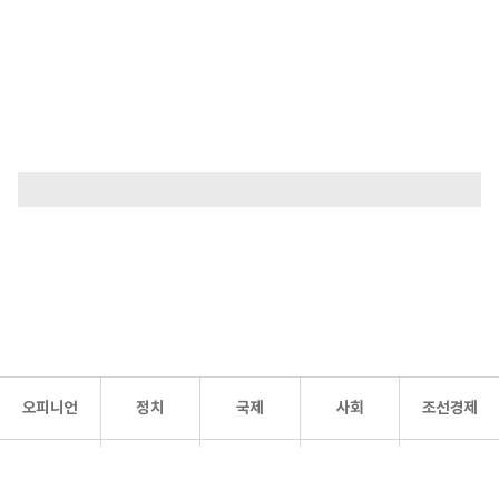
오피니언
정치
국제
사회
조선경제
문화·
조선
스포츠
건강
조선몰
연예
리더스