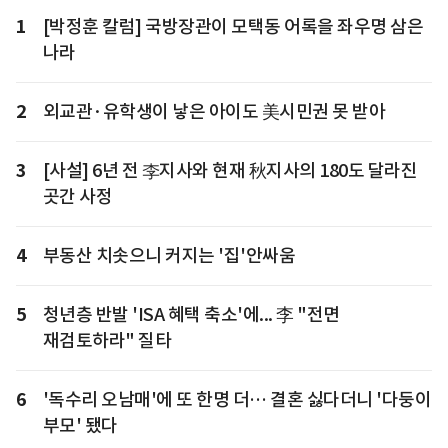
1
[박정훈 칼럼] 국방장관이 모택동 어록을 좌우명 삼은
나라
2
외교관·유학생이 낳은 아이도 美시민권 못 받아
3
[사설] 6년 전 李지사와 현재 秋지사의 180도 달라진
곳간 사정
4
부동산 치솟으니 커지는 '집'안싸움
5
청년층 반발 'ISA 혜택 축소'에... 李 "전면
재검토하라" 질타
6
'독수리 오남매'에 또 한명 더… 결혼 싫다더니 '다둥이
부모' 됐다