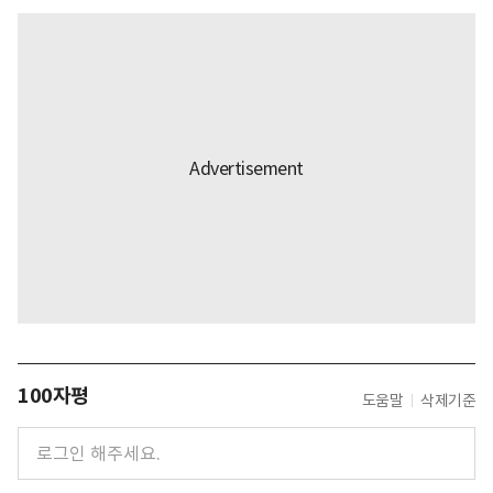
100자평
도움말
삭제기준