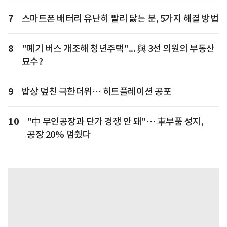
7
스마트폰 배터리 유난히 빨리 닳는 분, 5가지 해결 방법
8
"폐기 버스 개조해 청년주택"... 與 3선 의원의 부동산
묘수?
9
밥상 덮친 극한더위… 히트플레이션 공포
10
"中 무인공장과 단가 경쟁 안 돼"… 車부품 성지,
공장 20% 멈췄다