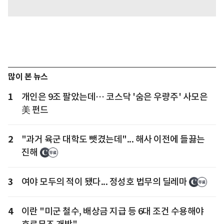
많이 본 뉴스
1
개인은 9조 팔았는데… 코스닥 '숨은 우량주' 사모은
美 펀드
2
"과거 육군 대학도 뺏겼는데"... 해사 이전에 들끓는
진해
3
여야 모두의 적이 됐다... 정성호 법무의 딜레마
4
이란 "미군 철수, 배상금 지급 등 6대 조건 수용해야