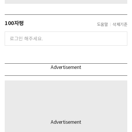
100자평
도움말
삭제기준