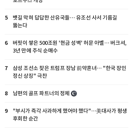
호르무즈 개방"
5
뱃길 막혀 답답한 산유국들… 유조선 사서 기름길
뚫는다
6
버핏이 쌓은 500조원 '현금 성벽' 허문 아벨… 버크셔,
3년 만에 주식 순매수
7
삼성 조선소 찾은 트럼프 장남 前약혼녀… "한국 장인
정신 상징" 극찬
8
남편의 골프 파트너의 정체
9
"부시가 즉각 사과하게 했어야 했다"…美대사가 평생
후회한 순간