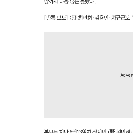
말까지 나올 줄은 몰랐다.
[반론 보도] <野 최민희·김용민·차규근도 ‘
본보는 지난 6월13일자 정치면 <野 최민희