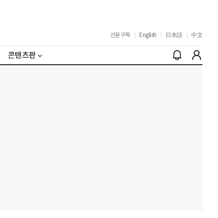
신문구독
|
English
|
日本語
|
中文
콘텐츠판