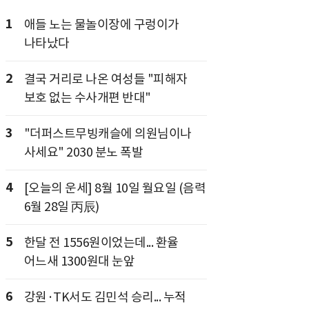
1
애들 노는 물놀이장에 구렁이가
나타났다
2
결국 거리로 나온 여성들 "피해자
보호 없는 수사개편 반대"
3
"더퍼스트무빙캐슬에 의원님이나
사세요" 2030 분노 폭발
4
[오늘의 운세] 8월 10일 월요일 (음력
6월 28일 丙辰)
5
한달 전 1556원이었는데... 환율
어느새 1300원대 눈앞
6
강원·TK서도 김민석 승리... 누적