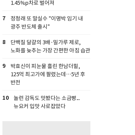
1.45%p차로 벌어져
7
정청래 또 말실수 "이명박 임기 내
광주 반도체 출시"
8
단백질 달걀의 3배·밀가루 제로,
노화를 늦추는 가장 간편한 아침 습관
9
박효신이 피눈물 흘린 한남더힐,
125억 최고가에 팔렸는데…5년 후
반전
10
놀런 감독도 맛봤다는 소금빵...
뉴요커 입맛 사로잡았다