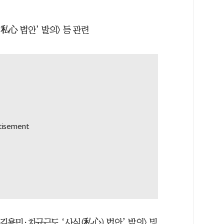
私心 법안’ 발의> 등 관련
·김용민·차규근도 ‘사심(私心) 법안’ 발의> 및