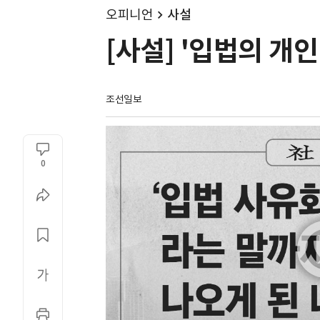
오피니언
사설
[사설] '입법의 개
조선일보
0