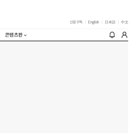
신문구독
|
English
|
日本語
|
中文
콘텐츠판