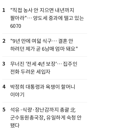
1
"직접 농사 안 지으면 내년까지
팔아라"… 양도세 중과에 떨고 있는
6070
2
"9년 만에 여덟 식구… 결혼 안
하려던 제가 곧 6남매 엄마 돼요"
3
무너진 '전세 4년 보장'… 집주인
전화 두려운 세입자
4
박정희 대통령과 욕쟁이 할머니
이야기
5
석유·식량·장난감까지 총괄 北
군수동원총국장, 유일하게 숙청 안
됐다