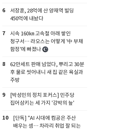
6
서장훈, 28억에 산 양재역 빌딩
450억에 내놨다
7
시속 160㎞ 고속철 아래 쌓인
청구서… 라오스는 어떻게 '中 부채
함정'에 빠졌나
8
62만세트 판매 넘었다, 뿌리고 30분
후 물로 씻어내니 새 집 같은 욕실과
주방
9
[박성민의 정치 포커스] 민주당
집어삼키는 세 가지 '강박의 늪'
10
[단독] "AI 시대에 컴공은 주산
배우는 셈… 차라리 취업 잘 되는