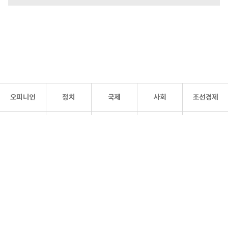
오피니언
정치
국제
사회
조선경제
문화·
조선
스포츠
건강
조선몰
연예
리더스
조선일보 공식 SNS
개인정보처리방침
사이트맵
Copyright 조선일보 All rights reserved. 무단 전재 및 재배포 금지.