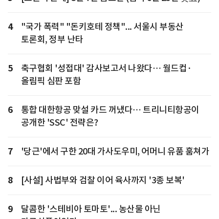
4
"국가 폭력" "돈키호테 정책"... 서울시 부동산
토론회, 정부 난타
5
축구협회 '성접대' 감사보고서 나왔다… 월드컵·
올림픽 심판 포함
6
통합 대한항공 맞설 카드 꺼냈다… 트리니티항공이
공개한 'SSC' 전략은?
7
'당근'에서 구한 20대 가사도우미, 어머니 유품 훔쳐가
8
[사설] 사법부와 검찰 이어 육사까지 '3종 보복'
9
달콤한 '스테비아 토마토'... 농산물 아닌