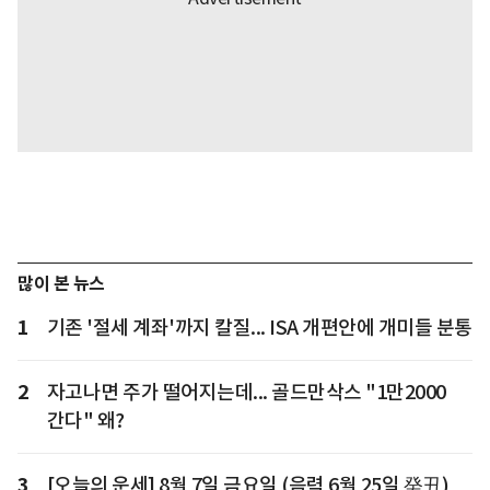
많이 본 뉴스
1
기존 '절세 계좌'까지 칼질... ISA 개편안에 개미들 분통
2
자고나면 주가 떨어지는데... 골드만삭스 "1만2000
간다" 왜?
3
[오늘의 운세] 8월 7일 금요일 (음력 6월 25일 癸丑)