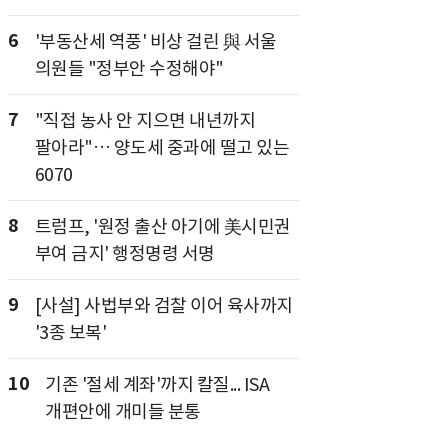
6
'부동산세 역풍' 비상 걸린 與 서울
의원들 "정부안 수정해야"
7
"직접 농사 안 지으면 내년까지
팔아라"… 양도세 중과에 떨고 있는
6070
8
트럼프, '원정 출산 아기에 美시민권
부여 금지' 행정명령 서명
9
[사설] 사법부와 검찰 이어 육사까지
'3종 보복'
10
기존 '절세 계좌'까지 칼질... ISA
개편안에 개미들 분통