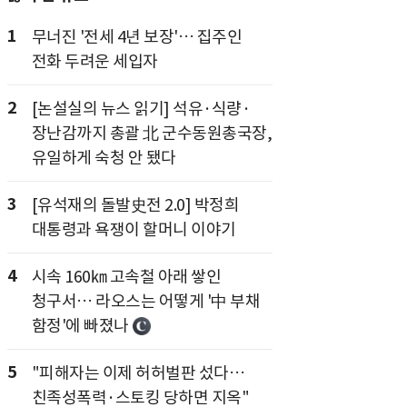
1
무너진 '전세 4년 보장'… 집주인
전화 두려운 세입자
2
[논설실의 뉴스 읽기] 석유·식량·
장난감까지 총괄 北 군수동원총국장,
유일하게 숙청 안 됐다
3
[유석재의 돌발史전 2.0] 박정희
대통령과 욕쟁이 할머니 이야기
4
시속 160㎞ 고속철 아래 쌓인
청구서… 라오스는 어떻게 '中 부채
함정'에 빠졌나
5
"피해자는 이제 허허벌판 섰다…
친족성폭력·스토킹 당하면 지옥"