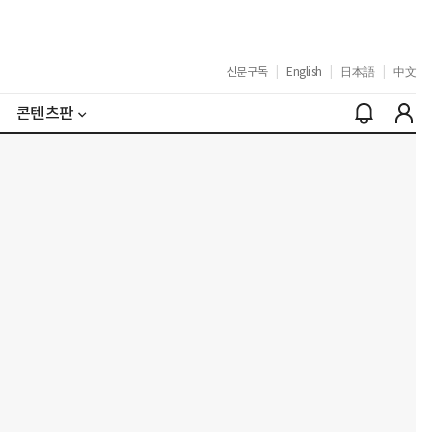
신문구독
|
English
|
日本語
|
中文
콘텐츠판