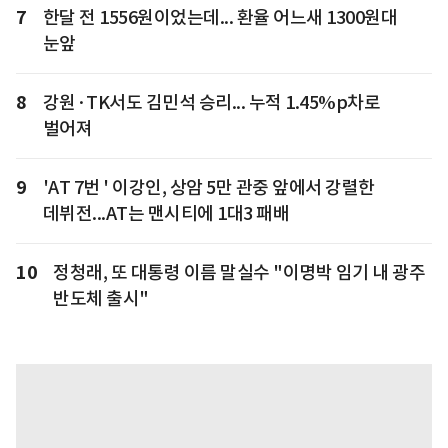
7
한달 전 1556원이었는데... 환율 어느새 1300원대
눈앞
8
강원·TK서도 김민석 승리... 누적 1.45%p차로
벌어져
9
'AT 7번 ' 이강인, 상암 5만 관중 앞에서 강렬한
데뷔전...AT는 맨시티에 1대3 패배
10
정청래, 또 대통령 이름 말실수 "이명박 임기 내 광주
반도체 출시"