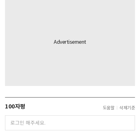
100자평
도움말
삭제기준