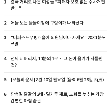
1
결국 거리로 나온 여성들 "피해자 보호 없는 수사개편
반대"
2
애들 노는 물놀이장에 구렁이가 나타났다
3
"더퍼스트무빙캐슬에 의원님이나 사세요" 2030 분노
폭발
4
전닉 레버리지, 10분의 1로… 그 돈이 옮겨가 사들인
건?
5
[오늘의 운세] 8월 10일 월요일 (음력 6월 28일 丙辰)
6
단백질 달걀의 3배·밀가루 제로, 노화를 늦추는 가장
간편한 아침 습관