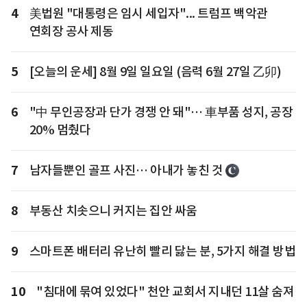
4
美법원 "대통령은 임시 세입자"... 트럼프 백악관
연회장 공사 제동
5
[오늘의 운세] 8월 9일 일요일 (음력 6월 27일 乙卯)
6
"中 무인공장과 단가 경쟁 안 돼"… 車부품 성지, 공장
20% 멈췄다
7
남자들뿐인 골프 사진… 아내가 놓친 것
8
부동산 치솟으니 커지는 집안 싸움
9
스마트폰 배터리 유난히 빨리 닳는 분, 5가지 해결 방법
10
"침대에 묶여 있었다" 천안 교회서 지내던 11살 숨져