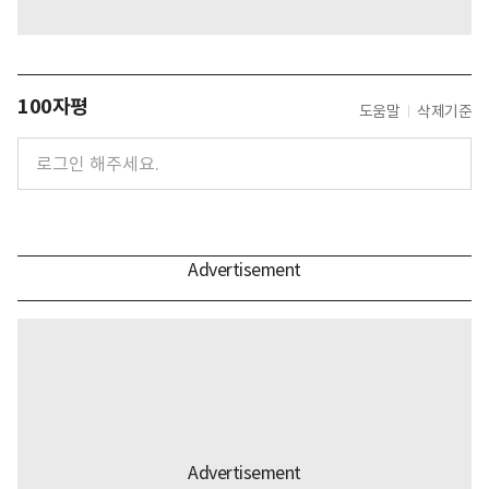
100자평
도움말
삭제기준