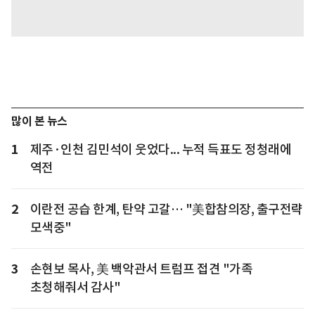
많이 본 뉴스
1
제주·인천 김민석이 웃었다... 누적 득표도 정청래에
역전
2
이란전 공습 한계, 탄약 고갈… "美합참의장, 출구전략
모색중"
3
손현보 목사, 美 백악관서 트럼프 접견 "가족
초청해줘서 감사"