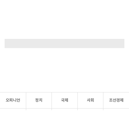
오피니언
정치
국제
사회
조선경제
문화·
조선
스포츠
건강
조선몰
연예
리더스