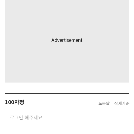
100자평
도움말
삭제기준