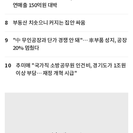
연매출 150억원 대박
8
부동산 치솟으니 커지는 집안 싸움
9
"中 무인공장과 단가 경쟁 안 돼"… 車부품 성지, 공장
20% 멈췄다
10
추미애 "국가직 소방공무원 인건비, 경기도가 1조원
이상 부담… 재정 개혁 시급"