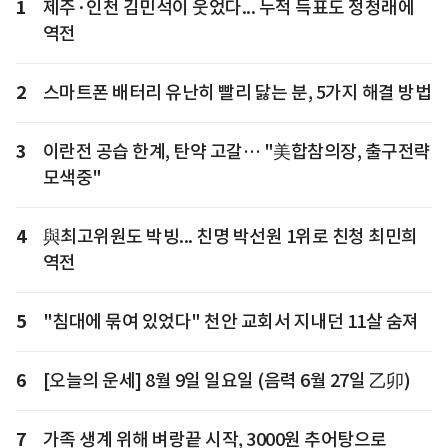
1
제주·인천 김민석이 웃었다... 누적 득표도 정청래에
역전
2
스마트폰 배터리 유난히 빨리 닳는 분, 5가지 해결 방법
3
이란전 공습 한계, 탄약 고갈… "美합참의장, 출구전략
모색중"
4
與최고위원도 박빙... 친명 박선원 1위로 친청 최민희
역전
5
"침대에 묶여 있었다" 천안 교회서 지내던 11살 숨져
6
[오늘의 운세] 8월 9일 일요일 (음력 6월 27일 乙卯)
7
가족 생계 위해 벼랑끝 시작, 3000원 추어탕으로