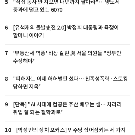
5
"직접 농사 안 지으면 내년까지 팔아라"… 양도세
중과에 떨고 있는 6070
6
[유석재의 돌발史전 2.0] 박정희 대통령과 욕쟁이
할머니 이야기
7
'부동산세 역풍' 비상 걸린 與 서울 의원들 "정부안
수정해야"
8
"피해자는 이제 허허벌판 섰다… 친족성폭력·스토킹
당하면 지옥"
9
[단독] "AI 시대에 컴공은 주산 배우는 셈… 차라리
취업 잘 되는 철학과로"
10
[박성민의 정치 포커스] 민주당 집어삼키는 세 가지