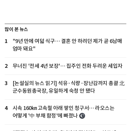
많이 본 뉴스
1
"9년 만에 여덟 식구… 결혼 안 하려던 제가 곧 6남매
엄마 돼요"
2
무너진 '전세 4년 보장'… 집주인 전화 두려운 세입자
3
[논설실의 뉴스 읽기] 석유·식량·장난감까지 총괄 北
군수동원총국장, 유일하게 숙청 안 됐다
4
시속 160㎞ 고속철 아래 쌓인 청구서… 라오스는
어떻게 '中 부채 함정'에 빠졌나