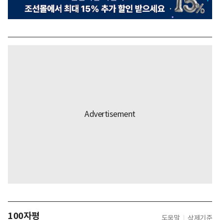
100자평
도움말
삭제기준