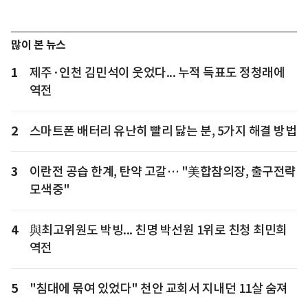
많이 본 뉴스
1
제주·인천 김민석이 웃었다... 누적 득표도 정청래에
역전
2
스마트폰 배터리 유난히 빨리 닳는 분, 5가지 해결 방법
3
이란전 공습 한계, 탄약 고갈… "美합참의장, 출구전략
모색중"
4
與최고위원도 박빙... 친명 박선원 1위로 친청 최민희
역전
5
"침대에 묶여 있었다" 천안 교회서 지내던 11살 숨져