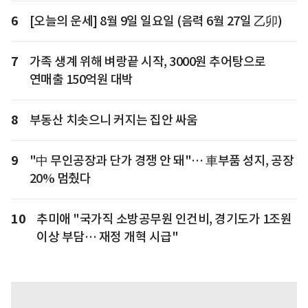
6
[오늘의 운세] 8월 9일 일요일 (음력 6월 27일 乙卯)
7
가족 생계 위해 벼랑끝 시작, 3000원 추어탕으로
연매출 150억원 대박
8
부동산 치솟으니 커지는 집안 싸움
9
"中 무인공장과 단가 경쟁 안 돼"… 車부품 성지, 공장
20% 멈췄다
10
추미애 "국가직 소방공무원 인건비, 경기도가 1조원
이상 부담… 재정 개혁 시급"