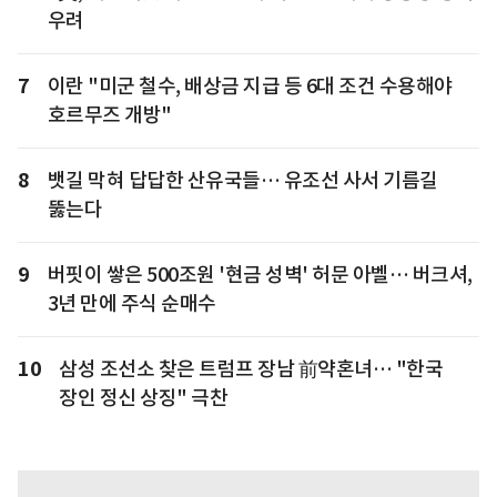
우려
7
이란 "미군 철수, 배상금 지급 등 6대 조건 수용해야
호르무즈 개방"
8
뱃길 막혀 답답한 산유국들… 유조선 사서 기름길
뚫는다
9
버핏이 쌓은 500조원 '현금 성벽' 허문 아벨… 버크셔,
3년 만에 주식 순매수
10
삼성 조선소 찾은 트럼프 장남 前약혼녀… "한국
장인 정신 상징" 극찬