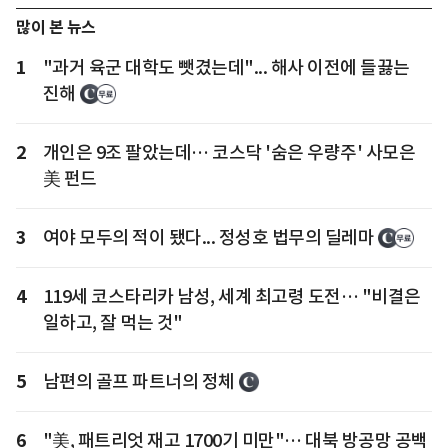
많이 본 뉴스
1
"과거 육군 대학도 뺏겼는데"... 해사 이전에 들끓는
진해
2
개인은 9조 팔았는데… 코스닥 '숨은 우량주' 사모은
美 펀드
3
여야 모두의 적이 됐다... 정성호 법무의 딜레마
4
119세 코스타리카 남성, 세계 최고령 도전… "비결은
일하고, 잘 먹는 것"
5
남편의 골프 파트너의 정체
6
"美, 패트리엇 재고 1700기 미만"… 대북 방공망 공백