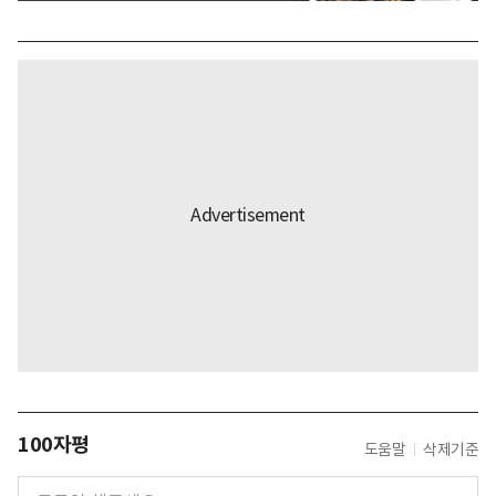
100자평
도움말
삭제기준