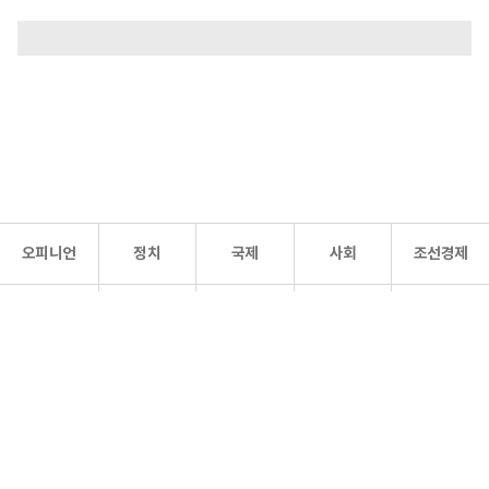
오피니언
정치
국제
사회
조선경제
문화·
조선
스포츠
건강
조선몰
연예
리더스
조선일보 공식 SNS
개인정보처리방침
사이트맵