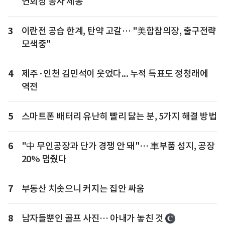
연회장 공사 제동
3
이란전 공습 한계, 탄약 고갈… "美합참의장, 출구전략
모색중"
4
제주·인천 김민석이 웃었다... 누적 득표도 정청래에
역전
5
스마트폰 배터리 유난히 빨리 닳는 분, 5가지 해결 방법
6
"中 무인공장과 단가 경쟁 안 돼"… 車부품 성지, 공장
20% 멈췄다
7
부동산 치솟으니 커지는 집안 싸움
8
남자들뿐인 골프 사진… 아내가 놓친 것