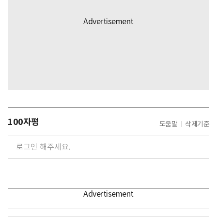
100자평
도움말
삭제기준